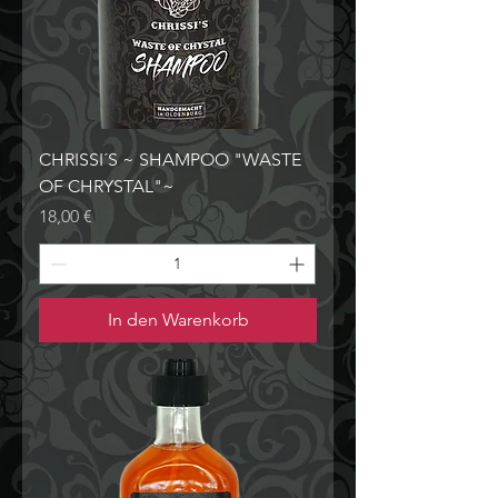
CHRISSI´S ~ SHAMPOO "WASTE
OF CHRYSTAL"~
Preis
18,00 €
In den Warenkorb