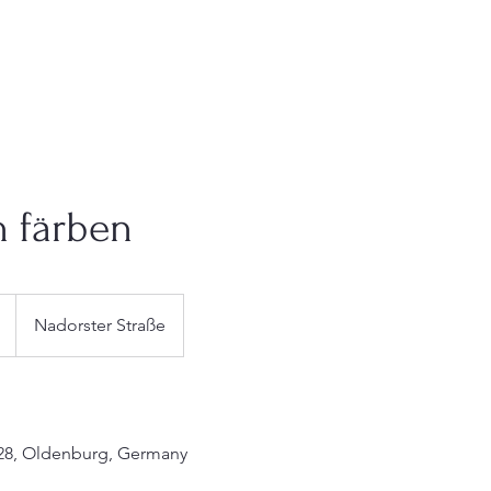
OME
ÜBER UNS
UNSERE SERVICES
GALERIE
SHOP
 färben
Nadorster Straße
128, Oldenburg, Germany