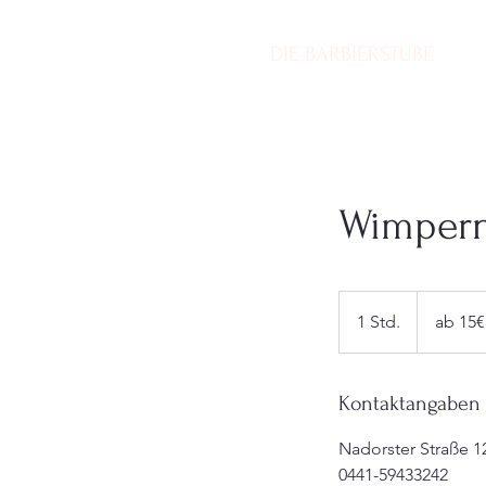
DIE BARBIERSTUBE
H
Wimpern
ab
15€
1 Std.
1
ab 15€
S
t
d
Kontaktangaben
Nadorster Straße 
0441-59433242