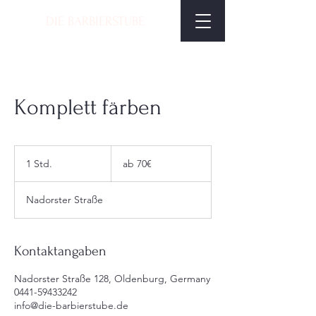
DIE BARBIERSTUBE
Komplett färben
ab
70€
1 Std.
1
ab 70€
S
t
Nadorster Straße
d
Kontaktangaben
Nadorster Straße 128, Oldenburg, Germany
0441-59433242
info@die-barbierstube.de