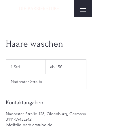
DIE BARBIERSTUBE
Haare waschen
ab
15€
1 Std.
1
ab 15€
S
t
Nadorster Straße
d
Kontaktangaben
Nadorster Straße 128, Oldenburg, Germany
0441-59433242
info@die-barbierstube.de