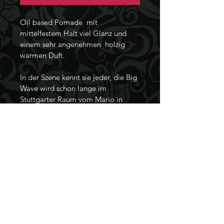
Oil based Pomade  mit 
mittelfestem Halt viel Glanz und 
einem sehr angenehmen  holzig 
warmen Duft.
In der Szene kennt sie jeder, die Big 
Wave wird schon lange im 
Stuttgarter Raum vom Mario in 
ganz kleinen Mengen produziert. 
So kommt auch dieses Rezept von 
ihm. Doch die Grease Greed macht 
jetzt den Sprung in den großen 
Markt. Vorerst nur bei uns, bald 
aber auch an anderen bekannten 
Bezugsorten. 
Inhaltsstoffe nach INCI